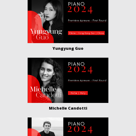
Yungyung Guo
Michelle Candotti