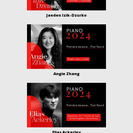
Jaeden Izik-Dzurko
Angie Zhang
Elias Ackerley