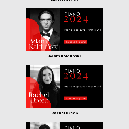
Adam Kaldunski
Rachel Breen