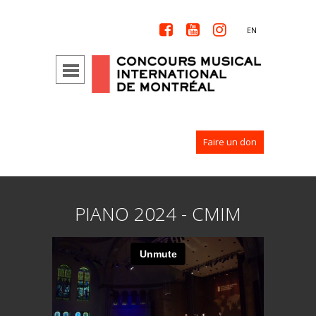



EN
Faire un don
PIANO 2024 - CMIM