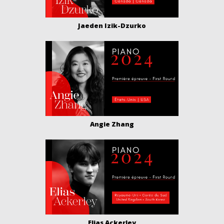
Jaeden Izik-Dzurko
Angie Zhang
Elias Ackerley