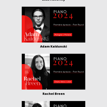
Adam Kaldunski
Rachel Breen