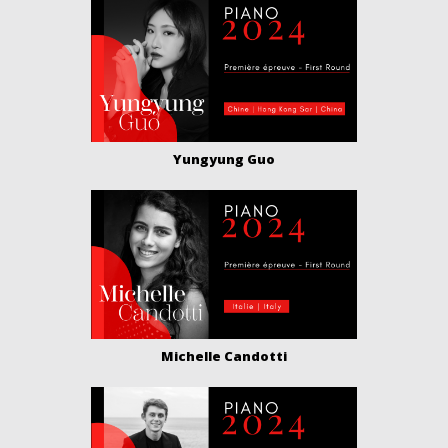
Yungyung Guo
Michelle Candotti