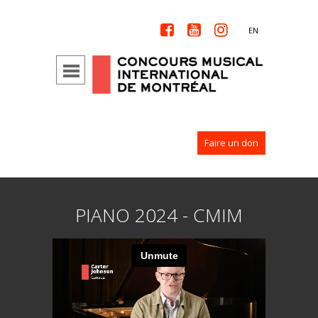



EN
Faire un don
PIANO 2024 - CMIM