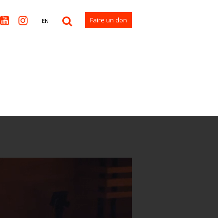


Faire un don
EN