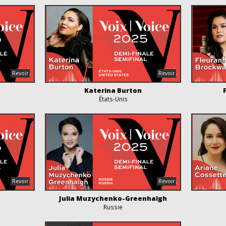
Katerina Burton
États-Unis
Julia Muzychenko-Greenhalgh
Russie