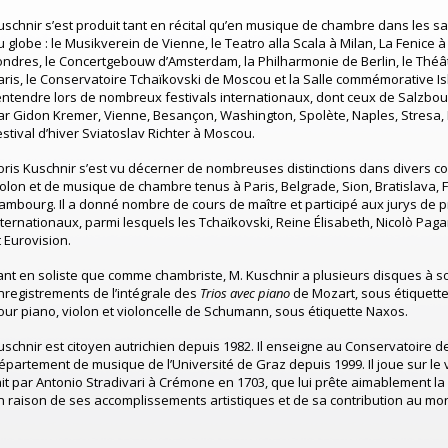
uschnir s’est produit tant en récital qu’en musique de chambre dans les sal
u globe : le Musikverein de Vienne, le Teatro alla Scala à Milan, La Fenice 
ondres, le Concertgebouw d’Amsterdam, la Philharmonie de Berlin, le Thé
aris, le Conservatoire Tchaïkovski de Moscou et la Salle commémorative I
’entendre lors de nombreux festivals internationaux, dont ceux de Salzbo
ar Gidon Kremer, Vienne, Besançon, Washington, Spolète, Naples, Stresa, B
estival d’hiver Sviatoslav Richter à Moscou.
oris Kuschnir s’est vu décerner de nombreuses distinctions dans divers c
iolon et de musique de chambre tenus à Paris, Belgrade, Sion, Bratislava, F
ambourg. Il a donné nombre de cours de maître et participé aux jurys de 
nternationaux, parmi lesquels les Tchaïkovski, Reine Élisabeth, Nicolò Pagan
t Eurovision.
ant en soliste que comme chambriste, M. Kuschnir a plusieurs disques à s
nregistrements de l’intégrale des
Trios avec piano
de Mozart, sous étiquette
our piano, violon et violoncelle de Schumann, sous étiquette Naxos.
uschnir est citoyen autrichien depuis 1982. Il enseigne au Conservatoire d
épartement de musique de l’Université de Graz depuis 1999. Il joue sur le
ait par Antonio Stradivari à Crémone en 1703, que lui prête aimablement l
n raison de ses accomplissements artistiques et de sa contribution au mo