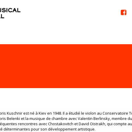

oris Kuschnir est né à Kiev en 1948. Il a étudié le violon au Conservatoire
oris Belenki et la musique de chambre avec Valentin Berlinsky, membre d
réquentes rencontres avec Chostakovitch et David Oïstrakh, qui compte au
té déterminantes pour son développement artistique.