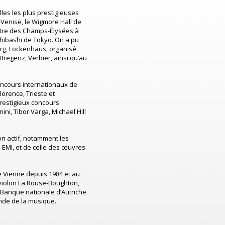
les les plus prestigieuses
à Venise, le Wigmore Hall de
âtre des Champs-Élysées à
shibashi de Tokyo. On a pu
urg, Lockenhaus, organisé
regenz, Verbier, ainsi qu’au
oncours internationaux de
lorence, Trieste et
prestigieux concours
ini, Tibor Varga, Michael Hill
on actif, notamment les
 EMI, et de celle des œuvres
e Vienne depuis 1984 et au
 violon La Rouse-Boughton,
a Banque nationale d’Autriche
nde de la musique.