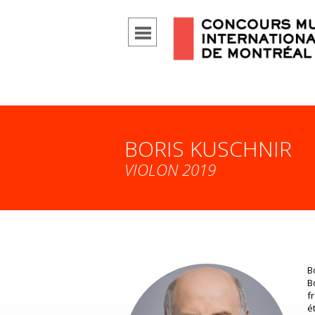
BORIS KUSCHNIR
VIOLON 2019
B
B
f
é