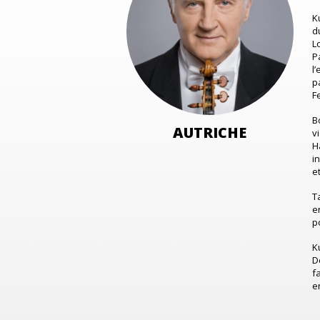
K
d
L
P
l
p
F
B
AUTRICHE
v
H
i
e
T
e
p
K
D
f
e