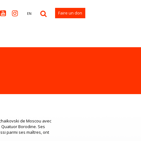


Faire un don
EN
 Tchaïkovski de Moscou avec
u Quatuor Borodine. Ses
ssi parmi ses maîtres, ont