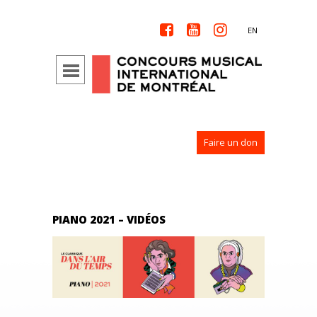



EN
Faire un don
PIANO 2021 – VIDÉOS