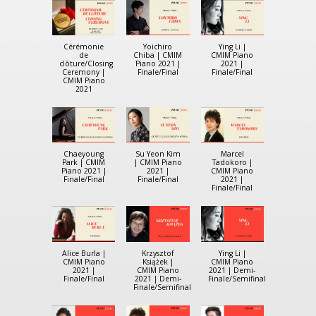
Cérémonie
Yoichiro
Ying Li |
de
Chiba | CMIM
CMIM Piano
clôture/Closing
Piano 2021 |
2021 |
Ceremony |
Finale/Final
Finale/Final
CMIM Piano
2021
Chaeyoung
Su Yeon Kim
Marcel
Park | CMIM
| CMIM Piano
Tadokoro |
Piano 2021 |
2021 |
CMIM Piano
Finale/Final
Finale/Final
2021 |
Finale/Final
Alice Burla |
Krzysztof
Ying Li |
CMIM Piano
Książek |
CMIM Piano
2021 |
CMIM Piano
2021 | Demi-
Finale/Final
2021 | Demi-
Finale/Semifinal
Finale/Semifinal