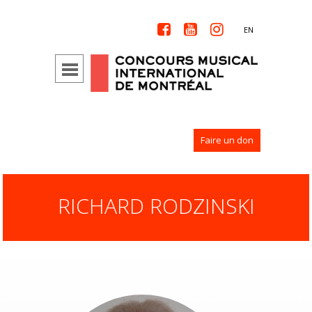



EN
Faire un don
RICHARD RODZINSKI