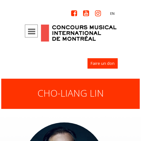



EN
Faire un don
CHO-LIANG LIN