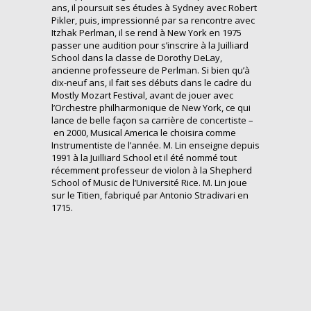
ans, il poursuit ses études à Sydney avec Robert
Pikler, puis, impressionné par sa rencontre avec
Itzhak Perlman, il se rend à New York en 1975
passer une audition pour s’inscrire à la Juilliard
School dans la classe de Dorothy DeLay,
ancienne professeure de Perlman. Si bien qu’à
dix-neuf ans, il fait ses débuts dans le cadre du
Mostly Mozart Festival, avant de jouer avec
l’Orchestre philharmonique de New York, ce qui
lance de belle façon sa carrière de concertiste –
en 2000, Musical America le choisira comme
Instrumentiste de l’année. M. Lin enseigne depuis
1991 à la Juilliard School et il été nommé tout
récemment professeur de violon à la Shepherd
School of Music de l’Université Rice. M. Lin joue
sur le Titien, fabriqué par Antonio Stradivari en
1715.