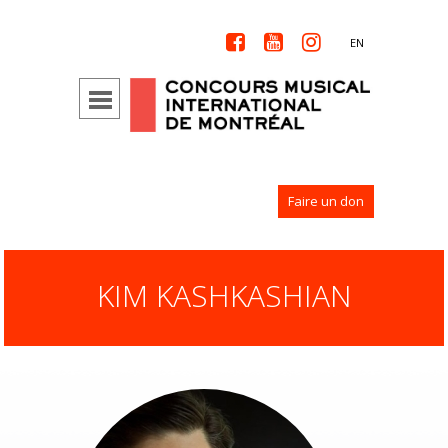



EN
Faire un don
KIM KASHKASHIAN