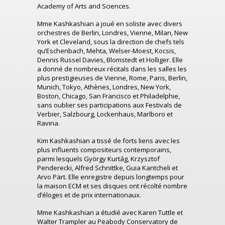
Academy of Arts and Sciences.
Mme Kashkashian a joué en soliste avec divers
orchestres de Berlin, Londres, Vienne, Milan, New
York et Cleveland, sous la direction de chefs tels
qu’Eschenbach, Mehta, Welser-Moest, Kocsis,
Dennis Russel Davies, Blomstedt et Holliger. Elle
a donné de nombreux récitals dans les salles les
plus prestigieuses de Vienne, Rome, Paris, Berlin,
Munich, Tokyo, Athènes, Londres, New York,
Boston, Chicago, San Francisco et Philadelphie,
sans oublier ses participations aux Festivals de
Verbier, Salzbourg, Lockenhaus, Marlboro et
Ravina.
Kim Kashkashian a tissé de forts liens avec les
plus influents compositeurs contemporains,
parmi lesquels György Kurtág, Krzysztof
Penderecki, Alfred Schnittke, Guia Kantcheli et
Arvo Pärt. Elle enregistre depuis longtemps pour
la maison ECM et ses disques ont récolté nombre
d’éloges et de prix internationaux.
Mme Kashkashian a étudié avec Karen Tuttle et
Walter Trampler au Peabody Conservatory de