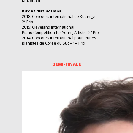
McDonald
Prix et distinctions
2018: Concours international de Kulangyu–
e
2
Prix
2015: Cleveland International
e
Piano Competition for Young Artists– 2
Prix
2014: Concours international pour jeunes
er
pianist
e
s de
C
or
ée du Sud
– 1
Prix
DEMI-FINALE