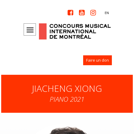



EN
Faire un don
JIACHENG XIONG
PIANO 2021