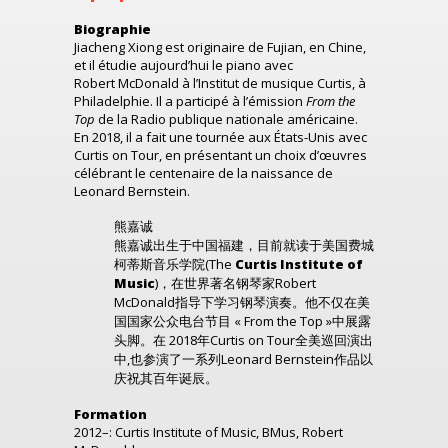
Biographie
Jiacheng Xiong est originaire de Fujian, en Chine,
et il étudie aujourd’hui le piano avec
Robert McDonald à l’Institut de musique Curtis, à
Philadelphie. Il a participé à l’émission
From the
Top
de la Radio publique nationale américaine.
En 2018, il a fait une tournée aux États-Unis avec
Curtis on Tour, en présentant un choix d’œuvres
célébrant le centenaire de la naissance de
Leonard Bernstein.
熊嘉诚
熊嘉诚出生于中国福建，目前就读于美国费城
柯蒂斯音乐学院(The
Curtis Institute of
Music
)，在世界著名钢琴家Robert
McDonald指导下学习钢琴演奏。他不仅在美
国国家公众电台节目 « From the Top »中展露
头脚。在 2018年Curtis on Tour全美巡回演出
中,也参演了一系列Leonard Bernstein作品以
庆祝其百年诞辰。
Formation
2012
–
:
Curtis Institute of Music
, BMus, Robert